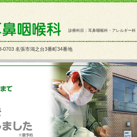
診療科目：耳鼻咽喉科・アレルギー科
8-0703 名張市鴻之台3番町34番地